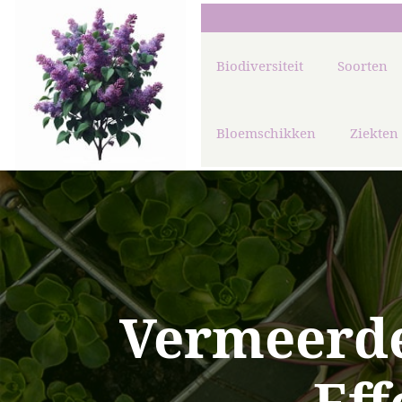
Biodiversiteit
Soorten
Bloemschikken
Ziekten
Vermeerde