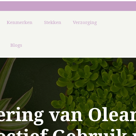
Kenmerken
Stekken
Verzorging
Blogs
ring van Olean