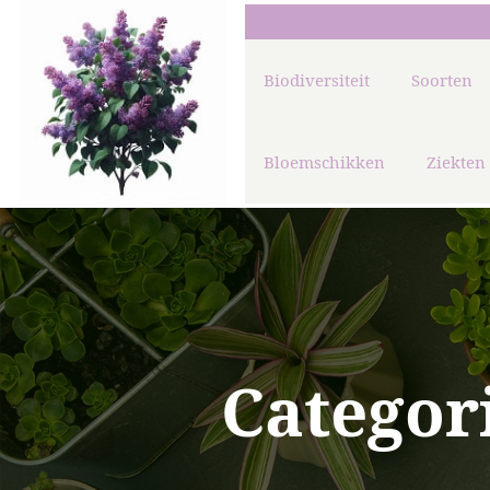
Biodiversiteit
Soorten
Bloemschikken
Ziekten
Categor