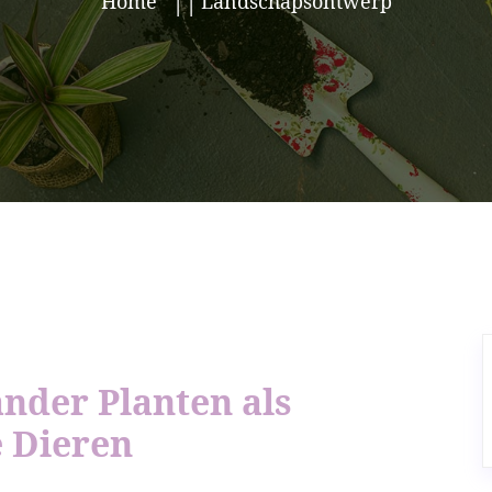
Home
Landschapsontwerp
nder Planten als
e Dieren