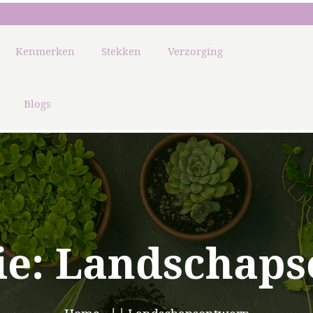
Kenmerken
Stekken
Verzorging
Blogs
ie:
Landschaps