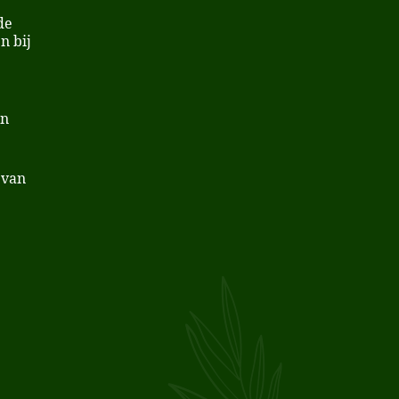
de
n bij
en
 van