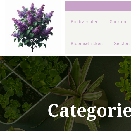
Biodiversiteit
Soorten
Bloemschikken
Ziekten
Categori