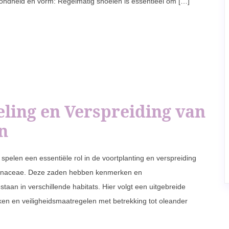
ondheid en vorm: Regelmatig snoeien is essentieel om […]
eling en Verspreiding van
n
pelen een essentiële rol in de voortplanting en verspreiding
ocynaceae. Deze zaden hebben kenmerken en
taan in verschillende habitats. Hier volgt een uitgebreide
en en veiligheidsmaatregelen met betrekking tot oleander