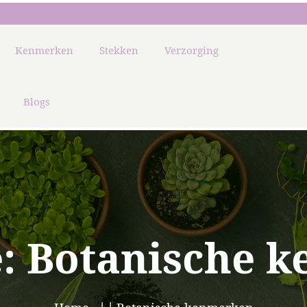
Kenmerken
Stekken
Verzorging
Blogs
e:
Botanische 