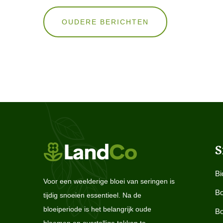
Berichten
OUDERE BERICHTEN
navigatie
S
Bi
Voor een weelderige bloei van seringen is
Bo
tijdig snoeien essentieel. Na de
bloeiperiode is het belangrijk oude
Bo