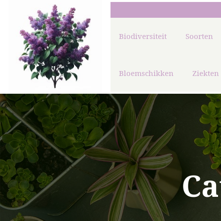
Biodiversiteit
Soorten
Bloemschikken
Ziekten
Ca