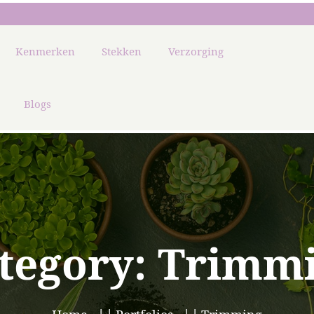
Kenmerken
Stekken
Verzorging
Blogs
tegory:
Trimm